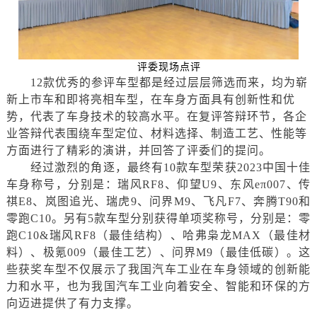
评委现场点评
12款优秀的参评车型都是经过层层筛选而来，均为崭
新上市车和即将亮相车型，在车身方面具有创新性和优
势，代表了车身技术的较高水平。在复评答辩环节，各企
业答辩代表围绕车型定位、材料选择、制造工艺、性能等
方面
进行
了精彩的演讲，并回答了评委们的提问。
经过激烈的角逐，最终有
10款车型荣获2023中国十佳
车身称号，分别是：瑞风RF8、仰望U9、东风eπ007、传
祺E8、岚图追光、瑞虎9、问界M9、飞凡F7、奔腾T90和
零跑C10。另有5款车型分别获得单项奖称号，分别是：零
跑C10&瑞风RF8（最佳结构）、哈弗枭龙MAX（最佳材
料）、极氪009（最佳工艺）、问界M9（最佳低碳）。这
些获奖车型不仅展示了我国汽车工业在车身领域的创新能
力和水平，也为我国汽车工业向着安全、智能和环保的方
向迈进提供了有力支撑。