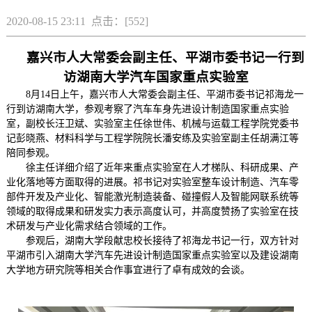
2020-08-15 23:11 点击：[
552
]
嘉兴市人大常委会副主任、平湖市委书记一行到
访湖南大学汽车国家重点实验室
8
月
14
日上午，嘉兴市人大常委会副主任、平湖市委书记祁海龙一
行到访湖南大学，参观考察了汽车车身先进设计制造国家重点实验
室，副校长汪卫斌、实验室主任徐世伟、机械与运载工程学院党委书
记彭晓燕、材料科学与工程学院院长潘安练及实验室副主任胡满江等
陪同参观
。
徐主任详细介绍了近年来重点实验室在人才梯队、科研成果、产
业化落地等方面取得的进展。
祁书记对实验室整车设计制造、汽车零
部件开发及产业化、
智能激光制造装备、碰撞假人及智能网联系统等
领域的取得成果和研发
实力
表示高度认可
，并高度赞扬了
实验室在技
术研发与产业化需求结合领域的工作。
参观后，湖南大学段献忠校长接待了祁海龙书记一行，双方针对
平湖市引入湖南大学汽车先进设计制造国家重点实验室以及建设湖南
大学地方研究院等相关合作事宜进行了卓有成效的会谈。